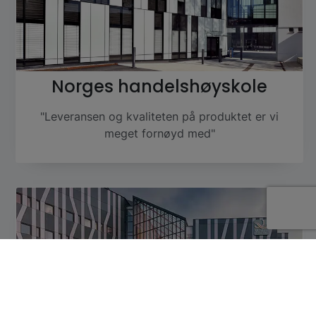
Norges handelshøyskole
"Leveransen og kvaliteten på produktet er vi
meget fornøyd med"